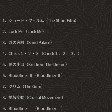
1、ショート・フィルム（The Short Film）
2、Lock Me（Lock Me）
3、砂の宮殿（Sand Palace）
4、Check１・２・３（Check１．２．３．）
5、夢の出口（Exit from The Dream）
6、Bloodliner Ⅱ（Bloodliner Ⅱ）
7、グリム（The Grim）
8、地殻変動（Crustal Movement）
9、Bloodliner Ⅰ（Bloodliner Ⅰ）